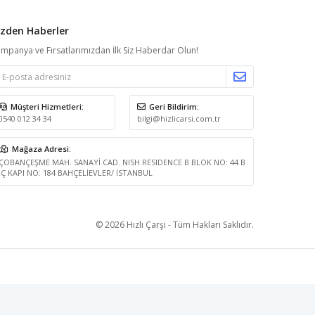
izden Haberler
mpanya ve Fırsatlarımızdan İlk Siz Haberdar Olun!
Müşteri Hizmetleri:
Geri Bildirim:
0540 012 34 34
bilgi@hizlicarsi.com.tr
Mağaza Adresi:
ÇOBANÇEŞME MAH. SANAYİ CAD. NISH RESIDENCE B BLOK NO: 44 B
İÇ KAPI NO: 184 BAHÇELİEVLER/ İSTANBUL
© 2026 Hızlı Çarşı - Tüm Hakları Saklıdır.