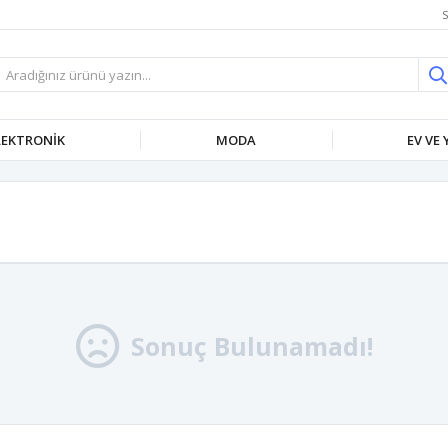
S
LEKTRONIK
MODA
EV VE
Sonuç Bulunamadı!