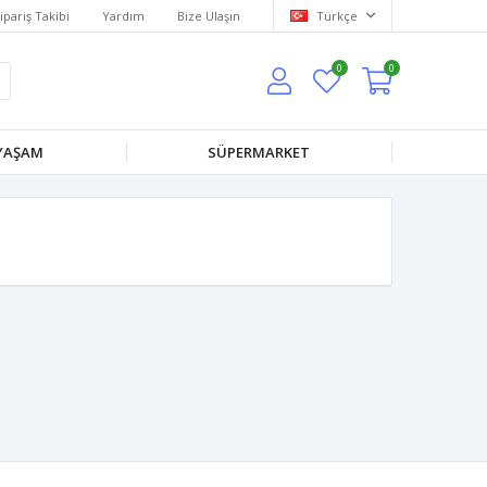
ipariş Takibi
Yardım
Bize Ulaşın
Türkçe
0
0
 YAŞAM
SÜPERMARKET