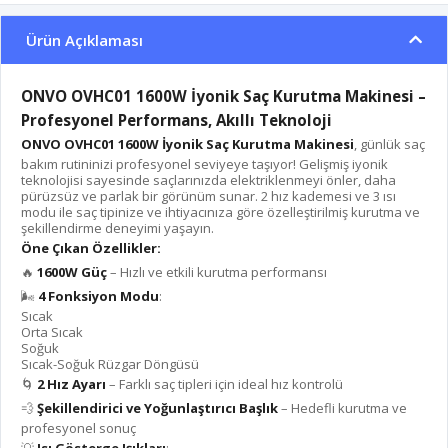
Ürün Açıklaması
ONVO OVHC01 1600W İyonik Saç Kurutma Makinesi –
Profesyonel Performans, Akıllı Teknoloji
ONVO OVHC01 1600W İyonik Saç Kurutma Makinesi
, günlük saç
bakım rutininizi profesyonel seviyeye taşıyor! Gelişmiş iyonik
teknolojisi sayesinde saçlarınızda elektriklenmeyi önler, daha
pürüzsüz ve parlak bir görünüm sunar. 2 hız kademesi ve 3 ısı
modu ile saç tipinize ve ihtiyacınıza göre özelleştirilmiş kurutma ve
şekillendirme deneyimi yaşayın.
Öne Çıkan Özellikler:
🔥
1600W Güç
– Hızlı ve etkili kurutma performansı
🌬️
4 Fonksiyon Modu
:
Sıcak
Orta Sıcak
Soğuk
Sıcak-Soğuk Rüzgar Döngüsü
🌀
2 Hız Ayarı
– Farklı saç tipleri için ideal hız kontrolü
💨
Şekillendirici ve Yoğunlaştırıcı Başlık
– Hedefli kurutma ve
profesyonel sonuç
💡
Isı Gösterge Işıkları
: