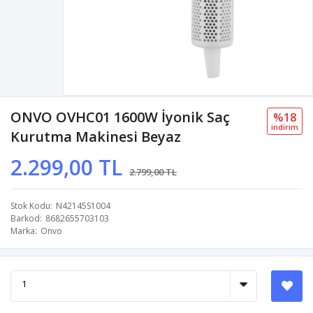
ONVO OVHC01 1600W İyonik Saç
%18
i̇ndi̇ri̇m
Kurutma Makinesi Beyaz
2.299,00 TL
2.799,00 TL
Stok Kodu
N42145S1004
Barkod
8682655703103
Marka
Onvo