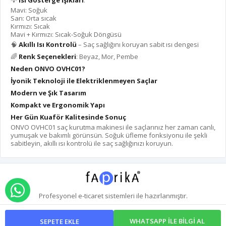
Mavi: Soğuk
Sarı: Orta sıcak
Kırmızı: Sıcak
Mavi + Kırmızı: Sıcak-Soğuk Döngüsü
🧠
Akıllı Isı Kontrolü
– Saç sağlığını koruyan sabit ısı dengesi
🌈
Renk Seçenekleri
: Beyaz, Mor, Pembe
Neden ONVO OVHC01?
İyonik Teknoloji ile Elektriklenmeyen Saçlar
Modern ve Şık Tasarım
Kompakt ve Ergonomik Yapı
Her Gün Kuaför Kalitesinde Sonuç
ONVO OVHC01 saç kurutma makinesi ile saçlarınız her zaman canlı,
yumuşak ve bakımlı görünsün. Soğuk üfleme fonksiyonu ile şekli
sabitleyin, akıllı ısı kontrolü ile saç sağlığınızı koruyun.
WHATSAPP İLE SİPARİŞ VER
Profesyonel
e-ticaret
sistemleri ile hazırlanmıştır.
WHATSAPP İLE BİLGİ AL
SEPETE EKLE