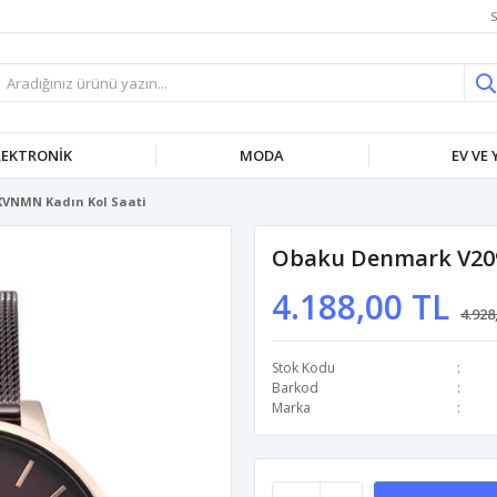
S
LEKTRONIK
MODA
EV VE
VNMN Kadın Kol Saati
Obaku Denmark V209
4.188,00 TL
4.928
Stok Kodu
Barkod
Marka