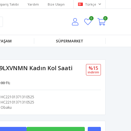
ipariş Takibi
Yardım
Bize Ulaşın
Türkçe
0
0
 YAŞAM
SÜPERMARKET
LXVNMN Kadın Kol Saati
%15
i̇ndi̇ri̇m
,00 TL
HC22101371310525
HC22101371310525
Obaku