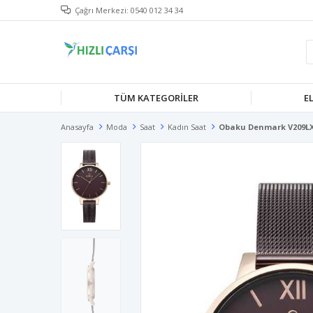
Çağrı Merkezi: 0540 012 34 34
TÜM KATEGORILER
E
Anasayfa
Moda
Saat
Kadın Saat
Obaku Denmark V209LX