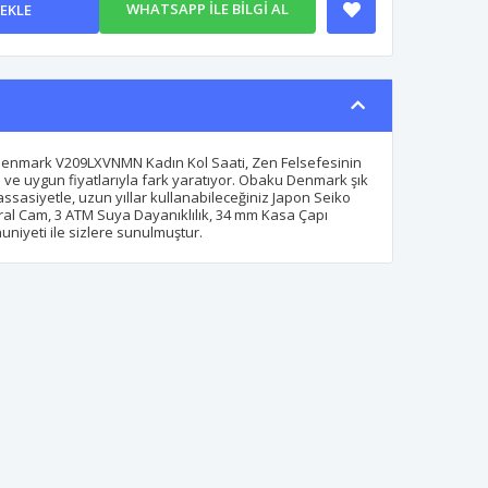
WHATSAPP İLE BİLGİ AL
 EKLE
enmark V209LXVNMN Kadın Kol Saati, Zen Felsefesinin
rı ve uygun fiyatlarıyla fark yaratıyor. Obaku Denmark şık
ssasiyetle, uzun yıllar kullanabileceğiniz Japon Seiko
eral Cam, 3 ATM Suya Dayanıklılık, 34 mm Kasa Çapı
niyeti ile sizlere sunulmuştur.