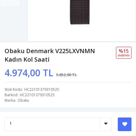
Obaku Denmark V225LXVNMN
%15
i̇ndi̇ri̇m
Kadın Kol Saati
4.974,00 TL
5.852,00 TL
Stok Kodu
HC22101379310525
Barkod
HC22101379310525
Marka
Obaku